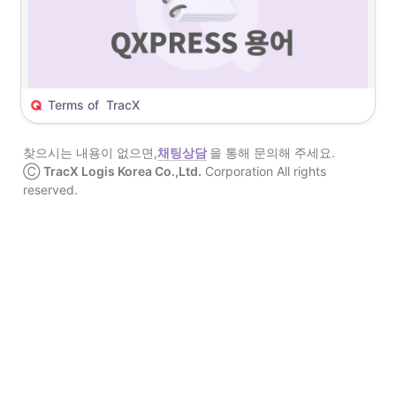
QX Quick
Terms of  TracX
DPC (
Distribution Processing Center)
찾으시는 내용이 없으면,
채팅상담
을 통해 문의해 주세요.

POD (
Proof Of Delivery)
Ⓒ 
TracX Logis Korea Co.,Ltd.
 Corporation All rights 
reserved.
BP (
Bundle Pack)
GDC (Global Distribution Center)