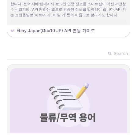
합니다. 접속 시에 판매자의 로그인 인증 정보를 스마트십이 직접 저장할 
수는 없기에, ‘API 키’라는 별도로 인증된 정보를 입력해야 합니다. API 키
는 쇼핑몰별로 ‘파트너 키’, ‘비밀 키’ 등의 이름으로 불리기도 합니다. 
준비사항
Ebay Japan(Qoo10 JP) API 연동 가이드 
1단계 
부킹
Ebay Japan(Qoo10 JP) 서비스에 대한 API 연결 설정을 위
•
매주 월요일 발송 되는 Smart Cargo Liner 서비스 스케줄의 항차 
해서는 다음의 정보가 필요합니다. 
•
샵 ID : J-QSM 판매자 ID
(정기 운항 스케줄 조회: 
SmartCargo (qxpress.net)
)
Search
스마트십에 Ebay Japan(Qoo10 JP) API 설정하기  
1. 스마트십에서 Ebay Japan(Qoo10 JP)와 연동하기 
경로 : 주문 > 쇼핑몰 연동 > 쇼핑몰 API 설정
 다음과 같은 단계에 따라 API 연동 설정을 할 수 있습니다. 
1
.
쇼핑몰 API 설정 페이지에 진입하신 후, 우측 상단의 [+신규등록]을 
선택해주세요.
2
.
“Qoo10&ebay”를 선택한 후, 하단의 "쇼핑몰 연동 등록"으로 스크