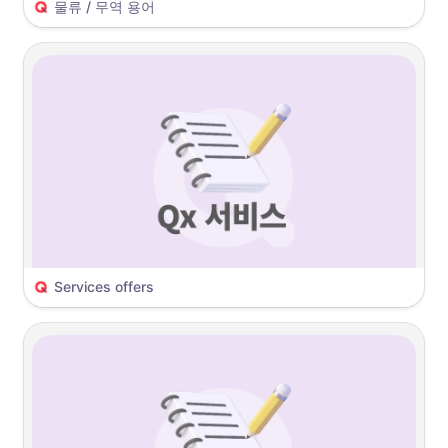
물류 / 무역 용어 
롤을 이동해주세요.
Incoterms
 (International Commercial Terms
)
3
.
쇼핑몰 샵 ID: Ebay Japan(Qoo10 JP) ID를 기재 후, [인증 받기] 버
튼을 눌러주세요.
FCA 
(Free Carrier
)
FOB 
(Free On Board
)
DG Cargo 
(Dangerous cargo
)
B.W.T 
(Bonded Warehouse Transaction)
CIF 
(Cost, Insurance & Freight)
DDU(DAP) 
(Delivered Duty Unpaid)
Services offers
Qdelivery(C2C)
RPC 
(Returns for Qxpress Pickup
)
QFS(QWMS) 
(Qxpress Fulfillment Service
)
Smartship