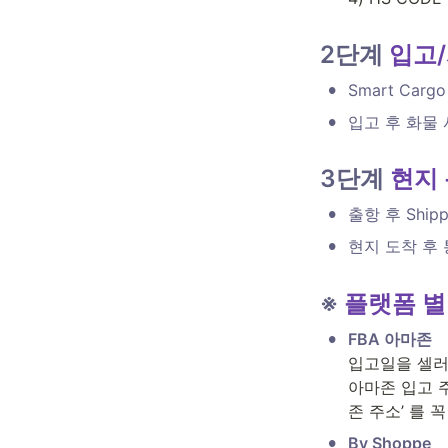
2단계 
입고
•
Smart Ca
•
입고 후 화물 
3단계 
현지 
•
출항 후 Ship
•
현지 도착 후 
※ 
플랫폼 별
•
입고일을 셀러
아마존 입고 주소와
존 주소’ 를 
•
By Shoppe