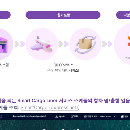
케줄 조회: 
SmartCargo (qxpress.net)
)