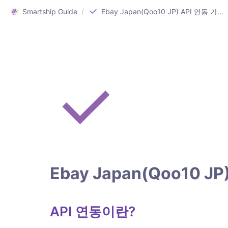
Smartship Guide
/
Ebay Japan(Qoo10 JP) API 연동 가이드
Ebay Japan(Qoo10 J
API 연동이란?