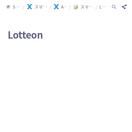
Smartship Guide
/
スマートシップ ガイド(日本語)
/
API 連動ガイド
/
スマートシップ連動可能ショッピングモールの確認
/
Lotteon
Lotteon