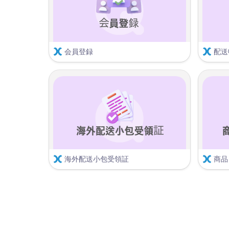
会員登録
配送
Qx
キューエクスプレスのスマートシップ
サービスを利用するには
会員登録
と
サ
ービス申請
が必要であり、登録と同時
売り手出
に契約が完了します。
商
以下の目次に従って会員登録を進めて
スマ
ください。
QFC出
 会員登録の手順を見る 
海外配送小包受領証
商品
請求書・税金計算書の発行
QF
会員登録
SK
QSMを介した連動登録