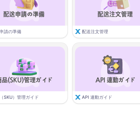
申請の準備
配送注文管理
注文の処理と管理
Moneyをチャージする
庫サービスタイプ
配送キャンセル注文管理の活用
品登録（スマート配送）
配送失敗照会メニューの活用
ートシップ 商品管理 (商品通関情報)
送り状の出力
庫サービスタイプ
請求書の作成と出力 V2
（SKU）管理ガイド
API 連動ガイド
C在庫返送
U管理ページの利用方法(V2)