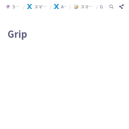
Smartship Guide
/
スマートシップ ガイド(日本語)
/
API 連動ガイド
/
スマートシップ連動可能ショッピングモールの確認
/
Grip
Grip