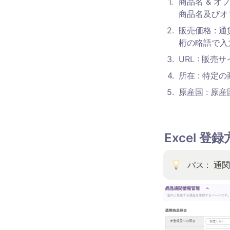
1
.
商品名 & 
商品名及びオ
2
.
販売価格 :
桁の略語で入
3
.
URL : 販
4
.
所在 : 特
5
.
原産国 : 原
Excel 登
パス :  