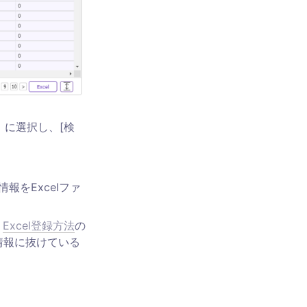
」に選択し、[検
報をExcelファ
、
Excel登録方法
の
情報に抜けている