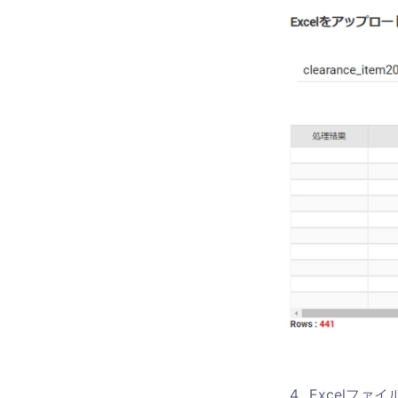
4
.
Excelフ