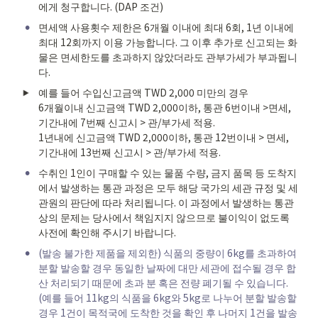
에게 청구합니다. (DAP 조건)
•
면세액 사용횟수 제한은 6개월 이내에 최대 6회, 1년 이내에 
최대 12회까지 이용 가능합니다. 그 이후 추가로 신고되는 화
물은 면세한도를 초과하지 않았더라도 관부가세가 부과됩니
다.
예를 들어 수입신고금액 TWD 2,000 미만의 경우

6개월이내 신고금액 TWD 2,000이하, 통관 6번이내 >면세, 
기간내에 7번째 신고시 > 관/부가세 적용.

1년내에 신고금액 TWD 2,000이하, 통관 12번이내 > 면세, 
기간내에 13번째 신고시 > 관/부가세 적용.
•
수취인 1인이 구매할 수 있는 물품 수량, 금지 품목 등 도착지
에서 발생하는 통관 과정은 모두 해당 국가의 세관 규정 및 세
관원의 판단에 따라 처리됩니다. 이 과정에서 발생하는 통관
상의 문제는 당사에서 책임지지 않으므로 불이익이 없도록 
사전에 확인해 주시기 바랍니다.
•
(발송 불가한 제품을 제외한) 식품의 중량이 6kg를 초과하여 
분할 발송할 경우 동일한 날짜에 대만 세관에 접수될 경우 합
산 처리되기 때문에 초과 분 혹은 전량 폐기될 수 있습니다. 
(예를 들어 11kg의 식품을 6kg와 5kg로 나누어 분할 발송할 
경우 1건이 목적국에 도착한 것을 확인 후 나머지 1건을 발송