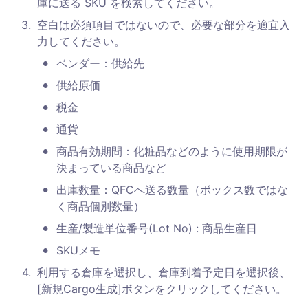
庫に送る SKU を検索してください。
3
.
空白は必須項目ではないので、必要な部分を適宜入
力してください。
•
ベンダー：供給先
•
供給原価
•
税金
•
通貨
•
商品有効期間：化粧品などのように使用期限が
決まっている商品など
•
出庫数量：QFCへ送る数量（ボックス数ではな
く商品個別数量）
•
生産/製造単位番号(Lot No) : 商品生産日
•
SKUメモ
4
.
利用する倉庫を選択し、倉庫到着予定日を選択後、
[新規Cargo生成]ボタンをクリックしてください。