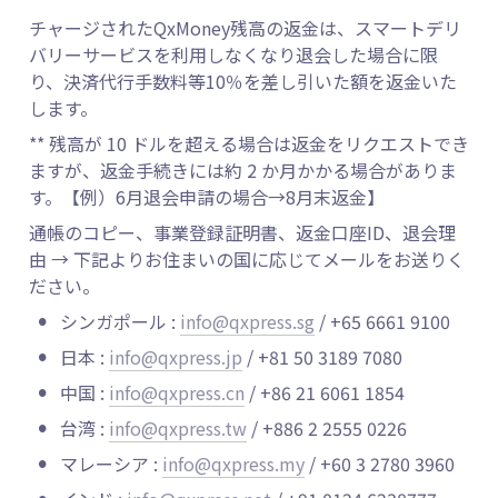
チャージされたQxMoney残高の返金は、スマートデリ
バリーサービスを利用しなくなり退会した場合に限
り、決済代行手数料等10％を差し引いた額を返金いた
します。
** 残高が 10 ドルを超える場合は返金をリクエストでき
ますが、返金手続きには約 2 か月かかる場合がありま
す。【例）6月退会申請の場合→8月末返金】
通帳のコピー、事業登録証明書、返金口座ID、退会理
由 → 下記よりお住まいの国に応じてメールをお送りく
ださい。
•
シンガポール : 
info@qxpress.sg
 / +65 6661 9100
•
日本 : 
info@qxpress.jp
 / +81 50 3189 7080
•
中国 : 
info@qxpress.cn
 / +86 21 6061 1854
•
台湾 : 
info@qxpress.tw
 / +886 2 2555 0226
•
マレーシア : 
info@qxpress.my
 / +60 3 2780 3960