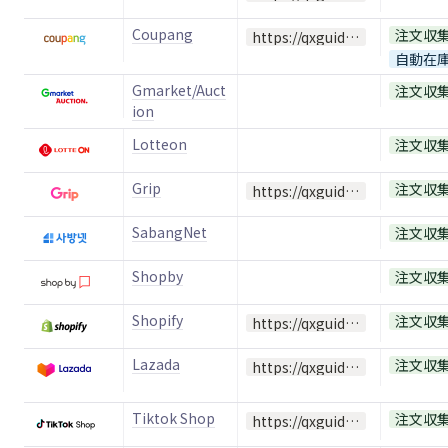
Coupang
注文収
https://qxguide.oopy.io/6bc907db-42aa-4a8a-9630-a87aba73582b
自動在
Gmarket/Auct
注文収
ion
Lotteon
注文収
Grip
注文収
https://qxguide.oopy.io/ab5de193-c952-471b-9741-275c9f258d7d
SabangNet
注文収
Shopby
注文収
Shopify
注文収
https://qxguide.oopy.io/04bda952-701a-4271-baf5-3b5ddd91c555
Lazada
注文収
https://qxguide.oopy.io/cd2e56bf-22a9-4179-9020-d9e020174ab5
Tiktok Shop
注文収
https://qxguide.oopy.io/42e16d71-1be2-491b-b756-e9f3383178e9