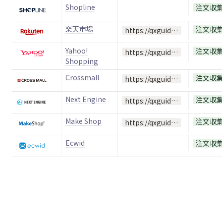
Shopline
注文収
楽天市場
注文収
https://qxguide.oopy.io/c9c9dd5d-97f1-4a13-b420-75b5ab1d8246
Yahoo!
注文収
https://qxguide.oopy.io/fc95b1a1-bf2c-4852-ad7c-5fdcfdfe0f19
Shopping
Crossmall
注文収
https://qxguide.oopy.io/a1a7565b-76ee-4f24-b7d6-b4c7cbff7ed4
Next Engine
注文収
https://qxguide.oopy.io/eaf13e2c-715e-4012-a6df-65002df57167
Make Shop
注文収
https://qxguide.oopy.io/73531027-c8cd-4585-915b-42ce2de9e124
Ecwid
注文収