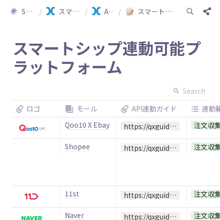
Smartship Guide
/
スマートシップ ガイド(日本語)
/
API 連動ガイド
/
スマートシップ連動可能ショッピングモールの確認
スマートシップ連動可能プ
ラットフォーム
Search
ロゴ
モール
API連動ガイド
連動
Qoo10 X Ebay
注文収
https://qxguide.oopy.io/120258d5-0934-4e3c-9cae-413db63bfed0
Shopee
注文収
https://qxguide.oopy.io/ce420aba-14aa-4e7b-bec9-3126d0f73354
11st
注文収
https://qxguide.oopy.io/df8c62d6-a845-469c-9973-6ff580d815fc
Naver
注文収
https://qxguide.oopy.io/8baa4782-8a50-4fde-b16a-aa1310fda9f3