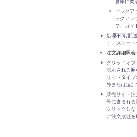
倉庫に商
◦
ピックア
ックアッ
で、ガイ
•
処理不可/配
す。スマート
5
.
注文詳細照会
•
グリッドオプ
表示される照
リッドタイプ
外または追加
•
販売サイト注
号に含まれる
クリックしな
に注文履歴を