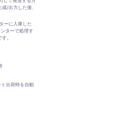
出力して発送する方
生成/出力した後、
ンターに入庫した
センターで処理す
です。
時
ント出荷時を自動