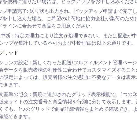
品を便利に送りたい場合は、ピックアップをお申し込みくださ
ップ申請完了: 送り状も出力され、ピックアップ申請まで完了し
プを申し込んだ場合、ご希望の出荷地に協力会社が集荷のため
ドラインに合わせて商品をご用意ください。
送中断 : 特定の理由により注文が処理できない、または配送が
シップが集計している不可および中断理由は以下の通りです。
グリッド 
ションの設定 : 新しくなった配送/フルフィルメント管理ペー
会データを販売者様の利便性に合わせてカスタマイズすること
の設定によっては、販売者様の注文処理に不要なデータは表示
できます。 
文基準の照会 : 新規に追加されたグリッド表示機能で、1つのQ
販売サイトの注文番号と商品情報を行別に分けて表示します。
くても、1つのグリッドで商品詳細情報をまとめて確認でき、
確認できます。