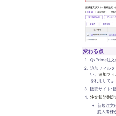
変わる点
1
.
QxPrime
2
.
追加フィルタ
い。
追加フィ
を利用してよ
3
.
販売サイト:
4
.
注文状態別定
•
新規注文
購入者様