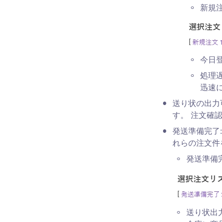
◦
新規
◦
今日
◦
処理
迅速
•
送り状の出力
す。 注文確
•
発送準備完了
れらの注文件
◦
発送準備
◦
送り状出