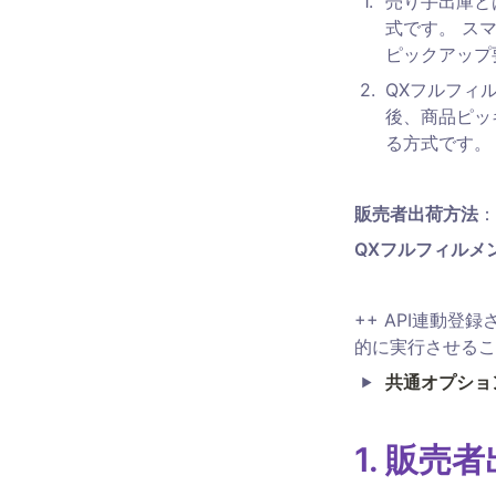
1
.
売り手出庫とは
式です。 ス
ピックアップ
2
.
QXフルフィ
後、商品ピッ
る方式です。
販売者出荷方法
：
QXフルフィルメ
++ API連動
的に実行させるこ
共通オプショ
1. 販売