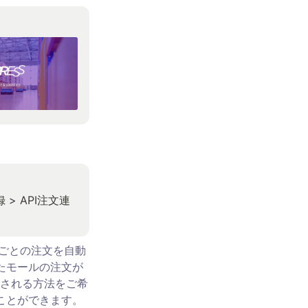
> API注文連
ルごとの注文を自動
たモールの注文が
される方法をご希
ことができます。