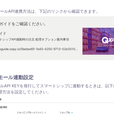
ールAPI連携方法は、下記のリンクから確認できます。
ガイドをご確認ください。
ガイド
ートシップAPI連動時の注文 処理オプション案内事項
https://qxguide.oopy.io/5bebed5f-1b45-4255-9713-02e301055bde
モール連動設定 
ルAPI KEYを発行してスマートシップに連動するときは、以
処理方法を設定してください。