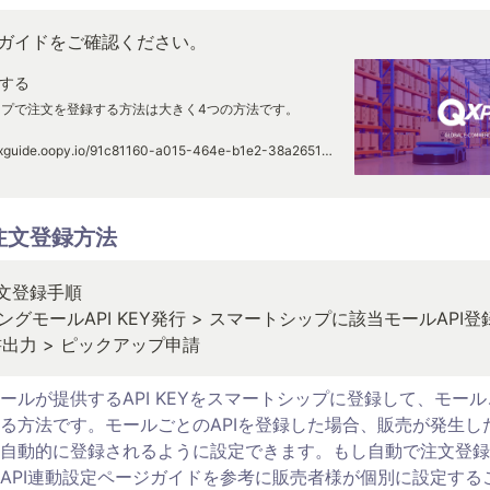
ガイドをご確認ください。
する
ップで注文を登録する方法は大きく4つの方法です。
https://qxguide.oopy.io/91c81160-a015-464e-b1e2-38a265155640
連携注文登録方法
グモールAPI KEY発行 > スマートシップに該当モールAPI登録 
書出力 > ピックアップ申請
ールが提供するAPI KEYをスマートシップに登録して、モー
る方法です。モールごとのAPIを登録した場合、販売が発生し
自動的に登録されるように設定できます。もし自動で注文登録
API連動設定ページガイドを参考に販売者様が個別に設定する